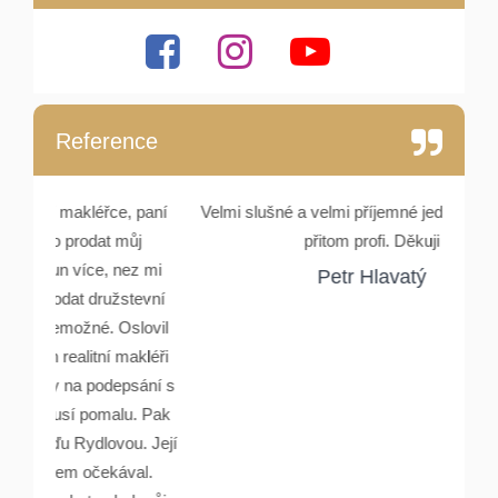
Reference
e, paní
Velmi slušné a velmi příjemné jednání. Lidské a
Setka
můj
přitom profi. Děkuji
Rydlové
nez mi
a ocho
Petr Hlavatý
stevní
Oslovil
makléři
psání s
lu. Pak
ou. Její
ával.