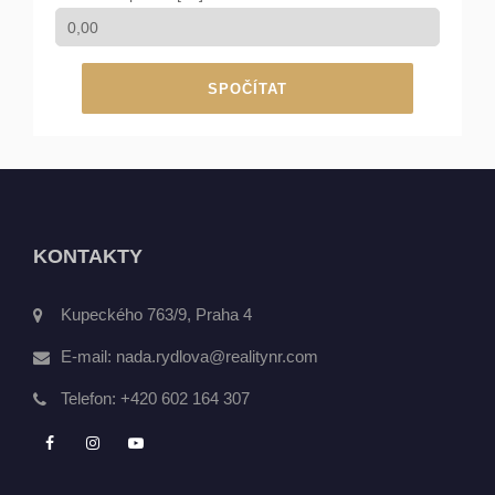
SPOČÍTAT
KONTAKTY
Kupeckého 763/9, Praha 4
E-mail:
nada.rydlova@realitynr.com
Telefon:
+420 602 164 307