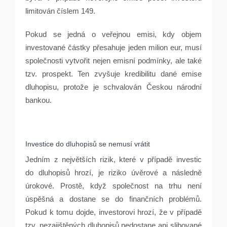
limitován číslem 149.
Pokud se jedná o veřejnou emisi, kdy objem
investované částky přesahuje jeden milion eur, musí
společnosti vytvořit nejen emisní podmínky, ale také
tzv. prospekt. Ten zvyšuje kredibilitu dané emise
dluhopisu, protože je schvalován Českou národní
bankou.
Investice do dluhopisů se nemusí vrátit
Jedním z největších rizik, které v případě investic
do dluhopisů hrozí, je riziko úvěrové a následně
úrokové. Prostě, když společnost na trhu není
úspěšná a dostane se do finančních problémů.
Pokud k tomu dojde, investorovi hrozí, že v případě
tzv. nezajištěných dluhopisů nedostane ani slibované