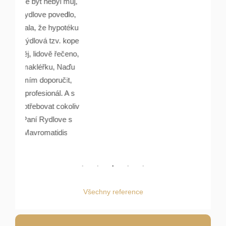
yl můj,
ovedlo,
ypotéku
v. kope
 řečeno,
, Naďu
učit,
l. A s
 cokoliv
love s
idis
Všechny reference