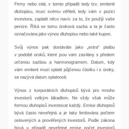
Firmy nebo stát, v tomto případě tedy tzv. emitenti
dluhopisu, musí svému věřiteli, tedy vám v pozici
investora, zaplatit něco navíc za to, že použijí vaše
peníze. Říká se tomu úroková sazba a ta je často
označována jako výnos dluhopisu nebo také kupon.
Svůj výnos pak dostáváte jako „extra“ platbu
v podobě úroků, které jsou vám zasílány s předem
určenou sazbou a harmonogramem. Datum, kdy
vám emitent musí splatit půjčenou částku i s úroky,
se nazývá datum splatnosti.
Výnos z korporátních dluhopisů bývá pro mnoho
investorů velkým lákadlem. Ne vždy však může
formou dluhopisů investovat každý. Emise dluhopisů
bývá často neveřejná a je taky limitována počtem
oslovených a prověřených investorů. Podle zákona
bývá v případě neveřejné emise počet investorů