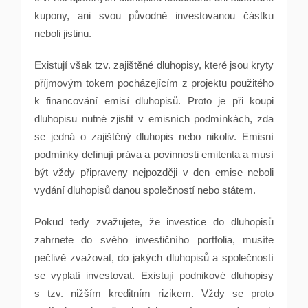
kupony, ani svou původně investovanou částku
neboli jistinu.
Existují však tzv. zajištěné dluhopisy, které jsou kryty
příjmovým tokem pocházejícím z projektu použitého
k financování emisí dluhopisů. Proto je při koupi
dluhopisu nutné zjistit v emisních podmínkách, zda
se jedná o zajištěný dluhopis nebo nikoliv. Emisní
podmínky definují práva a povinnosti emitenta a musí
být vždy připraveny nejpozději v den emise neboli
vydání dluhopisů danou společností nebo státem.
Pokud tedy zvažujete, že investice do dluhopisů
zahrnete do svého investičního portfolia, musíte
pečlivě zvažovat, do jakých dluhopisů a společností
se vyplatí investovat. Existují podnikové dluhopisy
s tzv. nižším kreditním rizikem. Vždy se proto