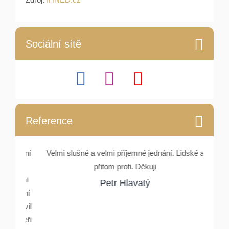
Sociální sítě
Reference
e, paní
Velmi slušné a velmi příjemné jednání. Lidské a
Setka
můj
přitom profi. Děkuji
Rydlové
nez mi
a ocho
Petr Hlavatý
stevní
Oslovil
makléři