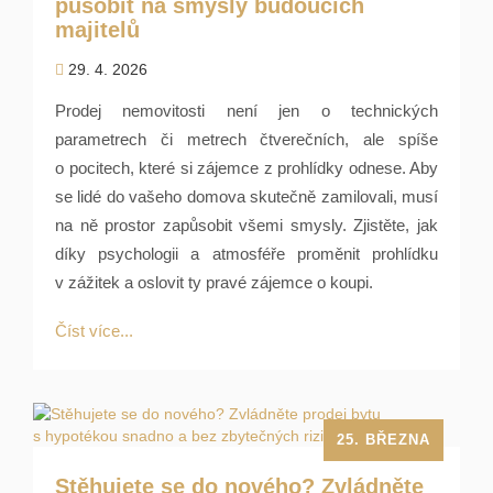
působit na smysly budoucích
majitelů
29. 4. 2026
Prodej nemovitosti není jen o technických
parametrech či metrech čtverečních, ale spíše
o pocitech, které si zájemce z prohlídky odnese. Aby
se lidé do vašeho domova skutečně zamilovali, musí
na ně prostor zapůsobit všemi smysly. Zjistěte, jak
díky psychologii a atmosféře proměnit prohlídku
v zážitek a oslovit ty pravé zájemce o koupi.
Číst více...
25. BŘEZNA
Stěhujete se do nového? Zvládněte