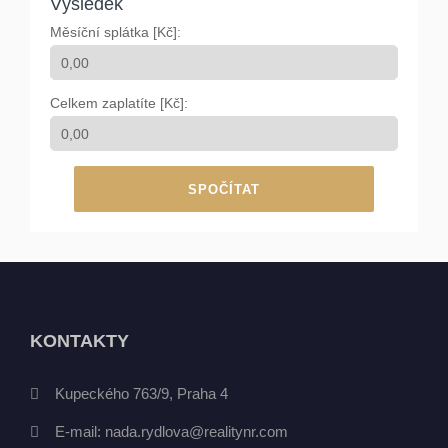
Výsledek
Měsíční splátka [Kč]:
Celkem zaplatíte [Kč]:
SPOČÍTAT
KONTAKTY
Kupeckého 763/9, Praha 4
E-mail:
nada.rydlova@realitynr.com