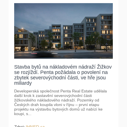
Stavba bytů na nákladovém nádraží Žižkov
se rozjíždí. Penta požádala o povolení na
zbytek severovýchodní části, ve hře jsou
miliardy
Developerská společnost Penta Real Estate udělala
další krok k zastavění severovýchodní části
žižkovského nákladového nádraží. Pozemky od
Českých drah koupila vloni v říjnu – první etapu
projektu na výstavbu bytových domů už nabízí ke
koupi, s...
Zdroj:
IHNED.cz