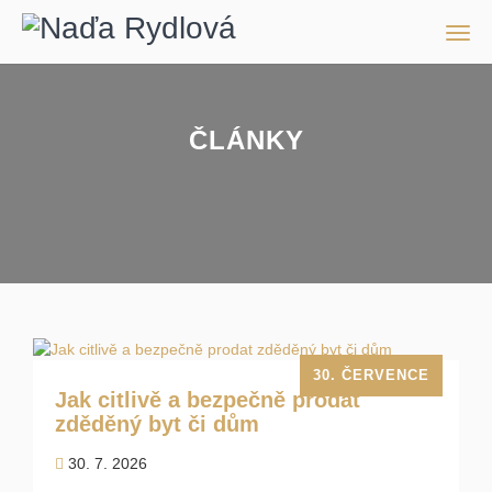
Men
ČLÁNKY
30. ČERVENCE
Jak citlivě a bezpečně prodat
zděděný byt či dům
30. 7. 2026