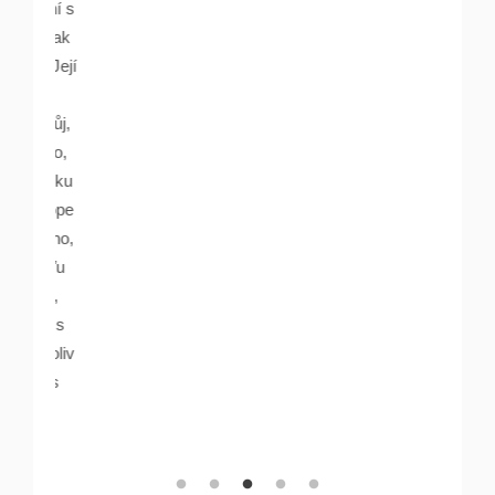
psání s
lu. Pak
ou. Její
ával.
yl můj,
ovedlo,
ypotéku
v. kope
 řečeno,
, Naďu
učit,
l. A s
 cokoliv
love s
idis