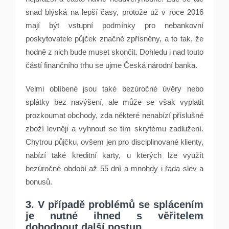
snad blýská na lepší časy, protože už v roce 2016
mají být vstupní podmínky pro nebankovní
poskytovatele půjček značně zpřísněny, a to tak, že
hodně z nich bude muset skončit. Dohledu i nad touto
částí finančního trhu se ujme Česká národní banka.
Velmi oblíbené jsou také bezúročné úvěry nebo
splátky bez navýšení, ale může se však vyplatit
prozkoumat obchody, zda některé nenabízí příslušné
zboží levněji a vyhnout se tím skrytému zadlužení.
Chytrou půjčku, ovšem jen pro disciplinované klienty,
nabízí také kreditní karty, u kterých lze využít
bezúročné období až 55 dní a mnohdy i řada slev a
bonusů.
3. V případě problémů se splácením
je nutné ihned s věřitelem
dohodnout další postup.