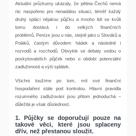
Aktuální průzkumy ukázaly, že pětina Čechů nemá
nic naspořeno pro nenadálou situaci, téměř každý
druhý splácí nějakou půjčku a mnoho lidí se kvůli
tomu dostává i do velkých finančních
problémů. Peníze jsou u nás, stejně jako u Slováků a
Poláků, častým důvodem hádek a následně i
rozvodů a rozchodů. Obvykle se debaty vedou o
poskytovatelích půjček nebo o období potenciální
zadluženosti a výši splátek.
Všichni toužíme po tom, mít své finanční
hospodaření stále pod kontrolou. Hlavní pravidla
rozumného zadlužování jsou přitom jednoduchá –
důležitá je však důslednost.
1. Půjčky se doporučují pouze na
takové věci, které jsou splaceny
dřív, než přestanou sloužit.