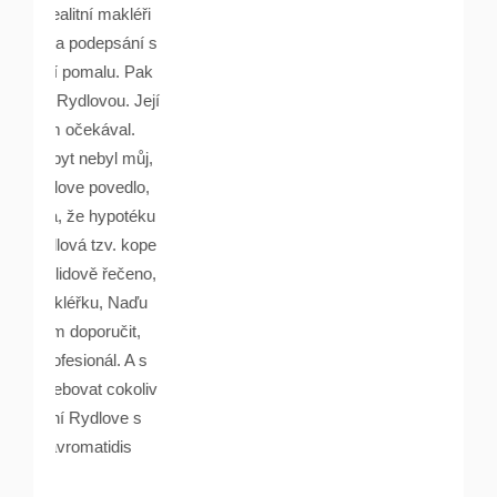
makléři
psání s
lu. Pak
ou. Její
ával.
yl můj,
ovedlo,
ypotéku
v. kope
 řečeno,
, Naďu
učit,
l. A s
 cokoliv
love s
idis