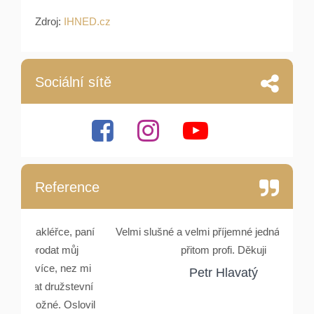
Zdroj:
IHNED.cz
Sociální sítě
Reference
e, paní
Velmi slušné a velmi příjemné jednání. Lidské a
Setka
můj
přitom profi. Děkuji
Rydlové
nez mi
a ocho
Petr Hlavatý
stevní
Oslovil