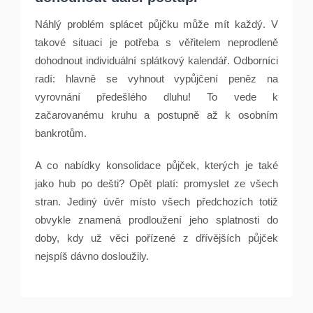
Náhlý problém splácet půjčku může mít každý. V
takové situaci je potřeba s věřitelem neprodleně
dohodnout individuální splátkový kalendář. Odborníci
radí: hlavně se vyhnout vypůjčení peněz na
vyrovnání předešlého dluhu! To vede k
začarovanému kruhu a postupně až k osobním
bankrotům.
A co nabídky konsolidace půjček, kterých je také
jako hub po dešti? Opět platí: promyslet ze všech
stran. Jediný úvěr místo všech předchozích totiž
obvykle znamená prodloužení jeho splatnosti do
doby, kdy už věci pořízené z dřívějších půjček
nejspíš dávno dosloužily.