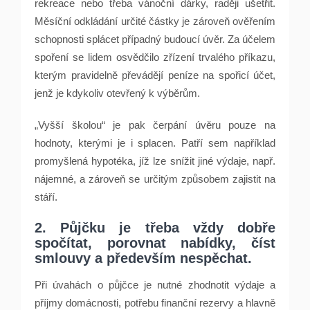
rekreace nebo třeba vánoční dárky, raději ušetřit.
Měsíční odkládání určité částky je zároveň ověřením
schopnosti splácet případný budoucí úvěr. Za účelem
spoření se lidem osvědčilo zřízení trvalého příkazu,
kterým pravidelně převádějí peníze na spořicí účet,
jenž je kdykoliv otevřený k výběrům.
„Vyšší školou“ je pak čerpání úvěru pouze na
hodnoty, kterými je i splacen. Patří sem například
promyšlená hypotéka, jíž lze snížit jiné výdaje, např.
nájemné, a zároveň se určitým způsobem zajistit na
stáří.
2. Půjčku je třeba vždy dobře
spočítat, porovnat nabídky, číst
smlouvy a především nespěchat.
Při úvahách o půjčce je nutné zhodnotit výdaje a
příjmy domácnosti, potřebu finanční rezervy a hlavně