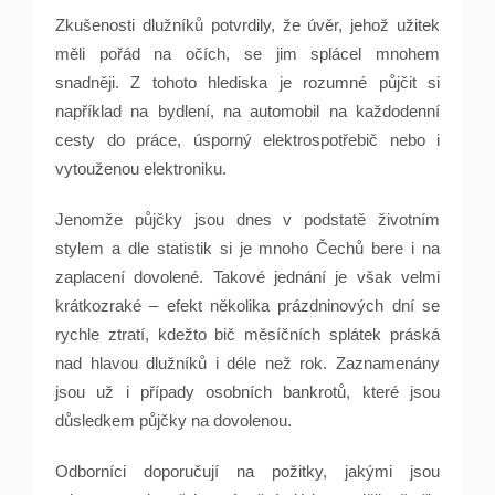
Zkušenosti dlužníků potvrdily, že úvěr, jehož užitek
měli pořád na očích, se jim splácel mnohem
snadněji. Z tohoto hlediska je rozumné půjčit si
například na bydlení, na automobil na každodenní
cesty do práce, úsporný elektrospotřebič nebo i
vytouženou elektroniku.
Jenomže půjčky jsou dnes v podstatě životním
stylem a dle statistik si je mnoho Čechů bere i na
zaplacení dovolené. Takové jednání je však velmi
krátkozraké – efekt několika prázdninových dní se
rychle ztratí, kdežto bič měsíčních splátek práská
nad hlavou dlužníků i déle než rok. Zaznamenány
jsou už i případy osobních bankrotů, které jsou
důsledkem půjčky na dovolenou.
Odborníci doporučují na požitky, jakými jsou