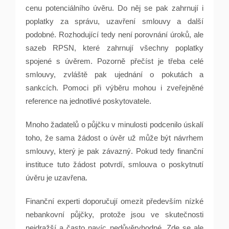
cenu potenciálního úvěru. Do něj se pak zahrnují i
poplatky za správu, uzavření smlouvy a další
podobné. Rozhodující tedy není porovnání úroků, ale
sazeb RPSN, které zahrnují všechny poplatky
spojené s úvěrem. Pozorně přečíst je třeba celé
smlouvy, zvláště pak ujednání o pokutách a
sankcích. Pomoci při výběru mohou i zveřejněné
reference na jednotlivé poskytovatele.
Mnoho žadatelů o půjčku v minulosti podcenilo úskalí
toho, že sama žádost o úvěr už může být návrhem
smlouvy, který je pak závazný. Pokud tedy finanční
instituce tuto žádost potvrdí, smlouva o poskytnutí
úvěru je uzavřena.
Finanční experti doporučují omezit především nízké
nebankovní půjčky, protože jsou ve skutečnosti
nejdražší a často navíc nedůvěryhodné. Zde se ale