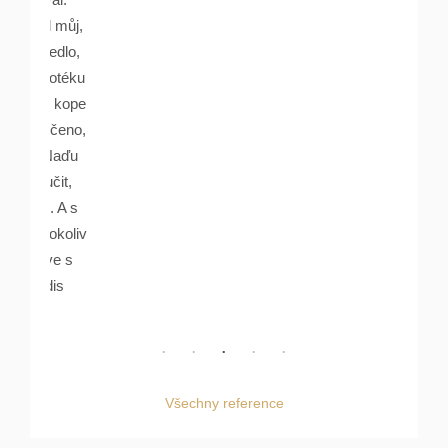
yl můj,
ovedlo,
ypotéku
v. kope
 řečeno,
, Naďu
učit,
l. A s
 cokoliv
love s
idis
Všechny reference