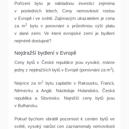
Pořízení bytu je nákladnou investicí zejména
v posledních letech. Ceny nemovitostí rostou
v Evropě i ve světě. Zajímavým ukazatelem je cena
2
za m
bytu v porovnání s průměrnou výší platu
v dané zemi. Ve které evropské zemi je bydlení
nejméně dostupné?
Nejdražší bydlení v Evropě
Ceny bytů v České republice jsou vysoké, máme
2
jedny z nejdražších bytů v Evropě (porovnání za m
).
2
Nejvíce za m
bytu zaplatíte v Rakousku, Francii,
Německu a Anglii. Následuje Holandsko, Česká
republika a Slovinsko. Nejnižší ceny bytů jsou
v Bulharsku.
Pokud bychom obrátili pozornost k cenám bytů ve
světě, vysoký nárůst cen zaznamenaly nemovitosti