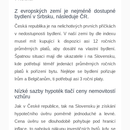
Z evropských zemí je nejméně dostupné
bydlení v Srbsku, následuje ČR.
Česká republika je na nelichotivých prvních příčkách
v nedostupnosti bydlení. V naší zemi by dle indexu
musel mít kupující k dispozici asi 12 ročních
průměrných platů, aby dosáhl na vlastní bydlení.
Špatnou situaci mají dle ukazatele i na Slovensku,
kde potřebují téměř jedenáct průměrných ročních
platů k pořízení bytu. Nejlépe se bydlení pořizuje
Irům a Belgičanům, ti potřebují asi 3 roční platy.
Nízké sazby hypoték tlačí ceny nemovitostí
vzhůru
Jak v České republice, tak na Slovensku je získání
hypotečního úvěru poměrně jednoduché a levné.
Cena úvěru se dlouhodobě pohybuje pod hranicí
inflace, to nahrává nákupu investičních bytů, kdy se