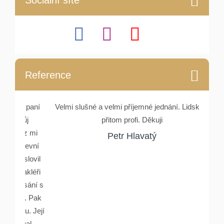
Sociální sítě
Reference
e, paní
Velmi slušné a velmi příjemné jednání. Lidské a
Setka
můj
přitom profi. Děkuji
Rydlové
nez mi
a ocho
Petr Hlavatý
stevní
Oslovil
makléři
psání s
lu. Pak
ou. Její
ával.