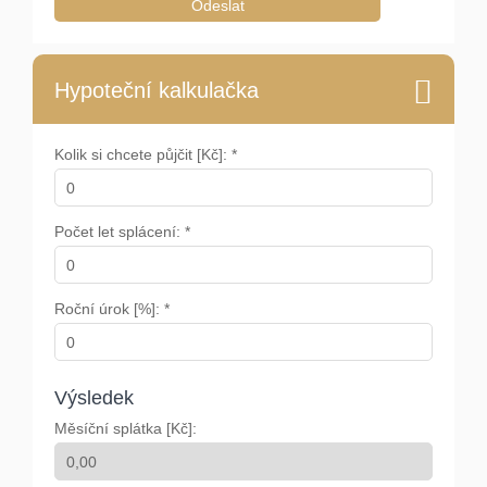
Odeslat
Hypoteční kalkulačka
Kolik si chcete půjčit [Kč]: *
Počet let splácení: *
Roční úrok [%]: *
Výsledek
Měsíční splátka [Kč]: