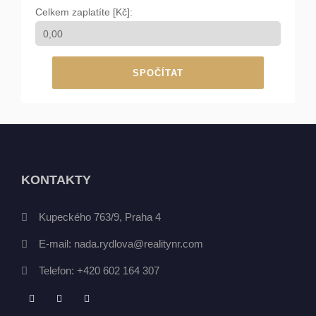
Celkem zaplatíte [Kč]:
SPOČÍTAT
KONTAKTY
Kupeckého 763/9, Praha 4
E-mail:
nada.rydlova@realitynr.com
Telefon:
+420 602 164 307