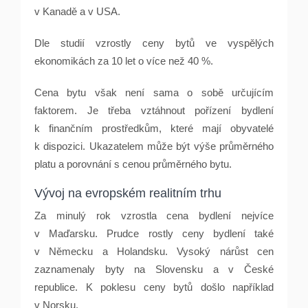
v Kanadě a v USA.
Dle studií vzrostly ceny bytů ve vyspělých
ekonomikách za 10 let o více než 40 %.
Cena bytu však není sama o sobě určujícím
faktorem. Je třeba vztáhnout pořízení bydlení
k finančním prostředkům, které mají obyvatelé
k dispozici. Ukazatelem může být výše průměrného
platu a porovnání s cenou průměrného bytu.
Vývoj na evropském realitním trhu
Za minulý rok vzrostla cena bydlení nejvíce
v Maďarsku. Prudce rostly ceny bydlení také
v Německu a Holandsku. Vysoký nárůst cen
zaznamenaly byty na Slovensku a v České
republice. K poklesu ceny bytů došlo například
v Norsku.