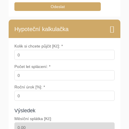
Odeslat
Hypoteční kalkulačka
Kolik si chcete půjčit [Kč]: *
Počet let splácení: *
Roční úrok [%]: *
Výsledek
Měsíční splátka [Kč]: