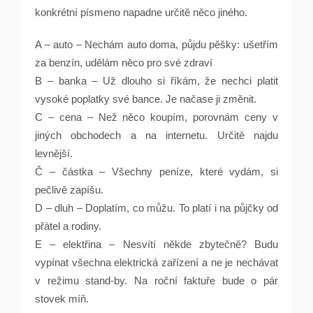
konkrétní písmeno napadne určitě něco jiného.
A – auto – Nechám auto doma, půjdu pěšky: ušetřím
za benzín, udělám něco pro své zdraví
B – banka – Už dlouho si říkám, že nechci platit
vysoké poplatky své bance. Je načase ji změnit.
C – cena – Než něco koupím, porovnám ceny v
jiných obchodech a na internetu. Určitě najdu
levnější.
Č – částka – Všechny peníze, které vydám, si
pečlivě zapíšu.
D – dluh – Doplatím, co můžu. To platí i na půjčky od
přátel a rodiny.
E – elektřina – Nesvítí někde zbytečně? Budu
vypínat všechna elektrická zařízení a ne je nechávat
v režimu stand-by. Na roční faktuře bude o pár
stovek míň.