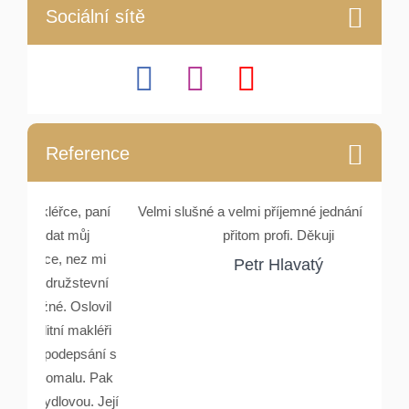
Sociální sítě
Reference
e, paní
Velmi slušné a velmi příjemné jednání. Lidské a
Setka
můj
přitom profi. Děkuji
Rydlové
nez mi
a ocho
Petr Hlavatý
stevní
Oslovil
makléři
psání s
lu. Pak
ou. Její