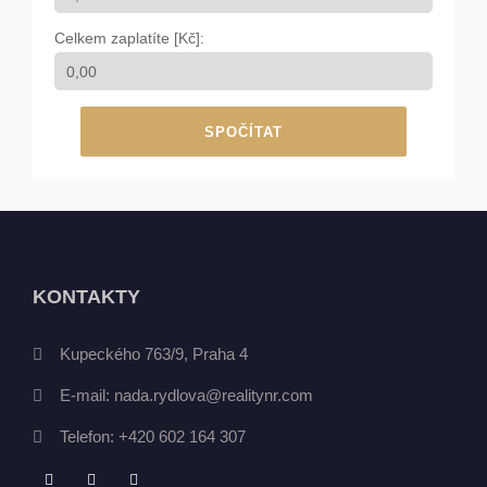
Celkem zaplatíte [Kč]:
SPOČÍTAT
KONTAKTY
Kupeckého 763/9, Praha 4
E-mail:
nada.rydlova@realitynr.com
Telefon:
+420 602 164 307