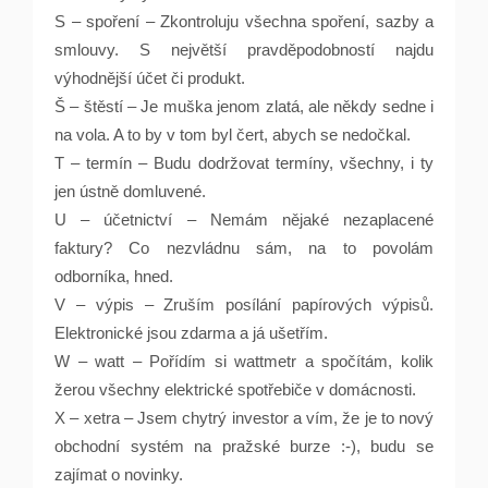
S – spoření – Zkontroluju všechna spoření, sazby a
smlouvy. S největší pravděpodobností najdu
výhodnější účet či produkt.
Š – štěstí – Je muška jenom zlatá, ale někdy sedne i
na vola. A to by v tom byl čert, abych se nedočkal.
T – termín – Budu dodržovat termíny, všechny, i ty
jen ústně domluvené.
U – účetnictví – Nemám nějaké nezaplacené
faktury? Co nezvládnu sám, na to povolám
odborníka, hned.
V – výpis – Zruším posílání papírových výpisů.
Elektronické jsou zdarma a já ušetřím.
W – watt – Pořídím si wattmetr a spočítám, kolik
žerou všechny elektrické spotřebiče v domácnosti.
X – xetra – Jsem chytrý investor a vím, že je to nový
obchodní systém na pražské burze :-), budu se
zajímat o novinky.