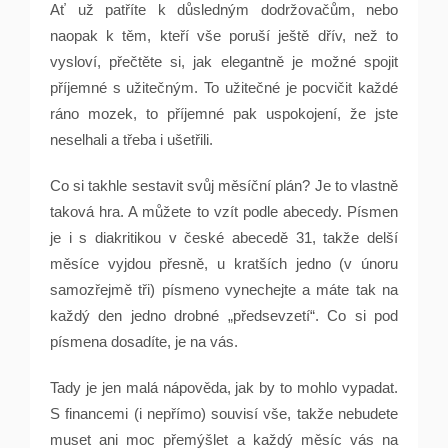
Ať už patříte k důsledným dodržovačům, nebo
naopak k těm, kteří vše poruší ještě dřív, než to
vysloví, přečtěte si, jak elegantně je možné spojit
příjemné s užitečným. To užitečné je pocvičit každé
ráno mozek, to příjemné pak uspokojení, že jste
neselhali a třeba i ušetřili.
Co si takhle sestavit svůj měsíční plán? Je to vlastně
taková hra. A můžete to vzít podle abecedy. Písmen
je i s diakritikou v české abecedě 31, takže delší
měsíce vyjdou přesně, u kratších jedno (v únoru
samozřejmě tři) písmeno vynechejte a máte tak na
každý den jedno drobné „předsevzetí“. Co si pod
písmena dosadíte, je na vás.
Tady je jen malá nápověda, jak by to mohlo vypadat.
S financemi (i nepřímo) souvisí vše, takže nebudete
muset ani moc přemýšlet a každý měsíc vás na