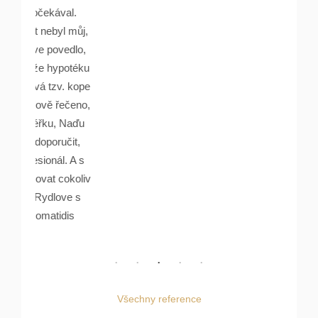
ával.
yl můj,
ovedlo,
ypotéku
v. kope
 řečeno,
, Naďu
učit,
l. A s
 cokoliv
love s
idis
Všechny reference