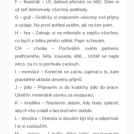
F – finančák – Uf, daňové přiznání se blíží. Dám si
už teď dohromady všechny podklady.
G – graf – Graficky si znázorním všechny své příjmy
a výdaje. Na první pohled uvidím, jak na tom jsem.
H – hra – Zahraju si na milionáře a sepíšu všechno,
co bych s tolika penězi udělal. Papír schovám.
CH – chvála – Pochválím svého partnera,
podřízeného, šéfa, souseda, dítě… Určitě se najde
něco, za co si pochvalu zaslouží.
I – investice – Konečně se začnu zajímat o to, kam
pravidelně ukládat desetinu příjmů.
J – jídlo – Připravím si do krabičky jídlo do práce.
Ušetřím minimálně stovku za restauraci.
K – kreditka – Nastavím datum, kdy budu splácet,
abych vše zvládl v bezúročném období.
L – lenoška – Dneska si dovolím být líný a odpočívat.
I to si zasloužím.
M – mince – I halíře dělají talíře, prozkoumám