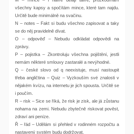
všechny kapsy a spočítám mince, které tam najdu.
Určitě bude minimálně na svačinu.
N – notes – Fakt si budu všechno zapisovat a taky
se do něj pravidelně dívat.
O – odpověď – Nebudu odkládat odpovědi na
zprávy.
P – pojistka – Zkontroluju všechna pojištění, jestli
nemám některé smlouvy zastaralé a nevýhodné.
Q – české slovo od q neexistuje, musí nastoupit
třeba angličtina – Quiz – Vyzkouším své znalosti v
nějakém kvízu, na internetu je jich spousta. Určitě se
i poučím.
R – risk – Sice se říká, že risk je zisk, ale já zůstanu
nohama na zemi. Nebudu zbytečně riskovat pověst,
zdraví ani peníze.
Ř – řád – Udělám si přehled v rodinném rozpočtu a
nastavený systém budu dodržovat.