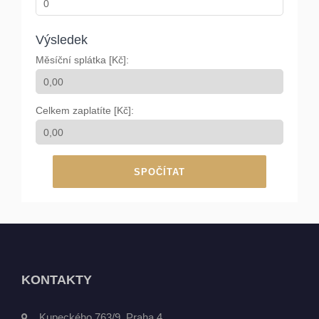
Výsledek
Měsíční splátka [Kč]:
Celkem zaplatíte [Kč]:
SPOČÍTAT
KONTAKTY
Kupeckého 763/9, Praha 4