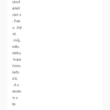
Oslovil
makléři
psání s
lu. Pak
ou. Její
ával.
yl můj,
ovedlo,
ypotéku
v. kope
 řečeno,
, Naďu
učit,
l. A s
 cokoliv
love s
idis