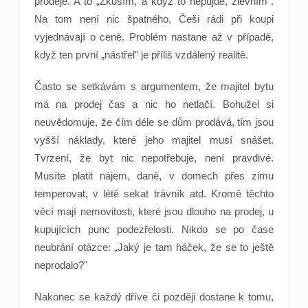
prodeje. A to „Zkusím, a když to nepůjde, zlevním".
Na tom není nic špatného, Češi rádi při koupi
vyjednávají o ceně. Problém nastane až v případě,
když ten první „nástřel" je příliš vzdálený realitě.
Často se setkávám s argumentem, že majitel bytu
má na prodej čas a nic ho netlačí. Bohužel si
neuvědomuje, že čím déle se dům prodává, tím jsou
vyšší náklady, které jeho majitel musí snášet.
Tvrzení, že byt nic nepotřebuje, není pravdivé.
Musíte platit nájem, daně, v domech přes zimu
temperovat, v létě sekat trávník atd. Kromě těchto
věcí mají nemovitosti, které jsou dlouho na prodej, u
kupujících punc podezřelosti. Nikdo se po čase
neubrání otázce: „Jaký je tam háček, že se to ještě
neprodalo?"
Nakonec se každý dříve či později dostane k tomu,