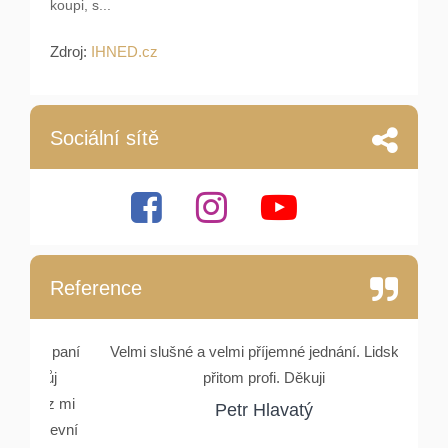
koupi, s...
Zdroj:
IHNED.cz
Sociální sítě
Reference
e, paní
Velmi slušné a velmi příjemné jednání. Lidské a
Setka
můj
přitom profi. Děkuji
Rydlové
nez mi
a ocho
Petr Hlavatý
stevní