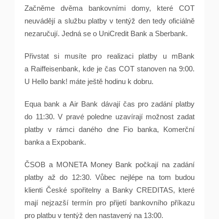
Začněme dvěma bankovními domy, které COT
neuvádějí a službu platby v tentýž den tedy oficiálně
nezaručují. Jedná se o UniCredit Bank a Sberbank.
Přivstat si musíte pro realizaci platby u mBank
a Raiffeisenbank, kde je čas COT stanoven na 9:00.
U Hello bank! máte ještě hodinu k dobru.
Equa bank a Air Bank dávají čas pro zadání platby
do 11:30. V pravé poledne uzavírají možnost zadat
platby v rámci daného dne Fio banka, Komerční
banka a Expobank.
ČSOB a MONETA Money Bank počkají na zadání
platby až do 12:30. Vůbec nejlépe na tom budou
klienti České spořitelny a Banky CREDITAS, které
mají nejzazší termín pro přijetí bankovního příkazu
pro platbu v tentýž den nastavený na 13:00.