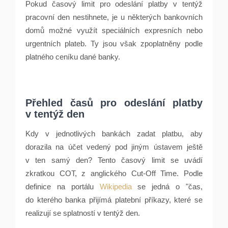
Pokud časový limit pro odeslání platby v tentýž
pracovní den nestihnete, je u některých bankovních
domů možné využít speciálních expresních nebo
urgentních plateb. Ty jsou však zpoplatněny podle
platného ceníku dané banky.
Přehled časů pro odeslání platby
v tentýž den
Kdy v jednotlivých bankách zadat platbu, aby
dorazila na účet vedený pod jiným ústavem ještě
v ten samý den? Tento časový limit se uvádí
zkratkou COT, z anglického Cut-Off Time. Podle
definice na portálu
Wikipedia
se jedná o "čas,
do kterého banka přijímá platební příkazy, které se
realizují se splatností v tentýž den.