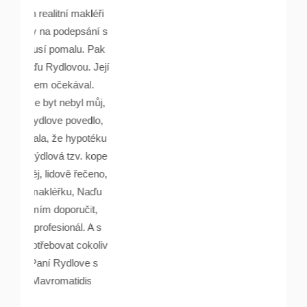
makléři
psání s
lu. Pak
ou. Její
ával.
yl můj,
ovedlo,
ypotéku
v. kope
 řečeno,
, Naďu
učit,
l. A s
 cokoliv
love s
idis