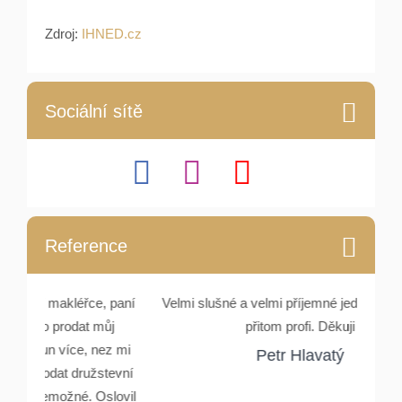
Zdroj:
IHNED.cz
Sociální sítě
Reference
e, paní
Velmi slušné a velmi příjemné jednání. Lidské a
Setka
můj
přitom profi. Děkuji
Rydlové
nez mi
a ocho
Petr Hlavatý
stevní
Oslovil