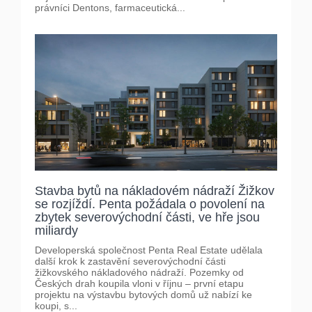
právníci Dentons, farmaceutická...
Stavba bytů na nákladovém nádraží Žižkov
se rozjíždí. Penta požádala o povolení na
zbytek severovýchodní části, ve hře jsou
miliardy
Developerská společnost Penta Real Estate udělala
další krok k zastavění severovýchodní části
žižkovského nákladového nádraží. Pozemky od
Českých drah koupila vloni v říjnu – první etapu
projektu na výstavbu bytových domů už nabízí ke
koupi, s...