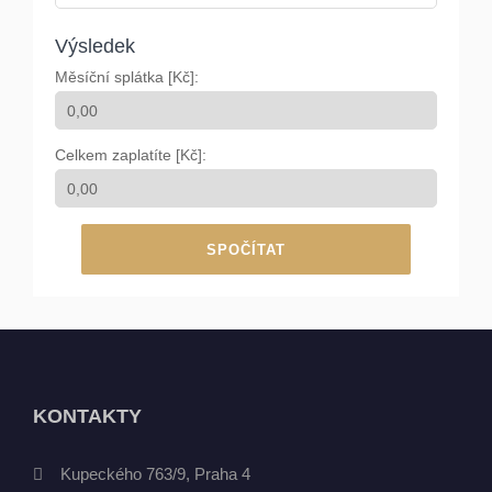
Výsledek
Měsíční splátka [Kč]:
Celkem zaplatíte [Kč]:
SPOČÍTAT
KONTAKTY
Kupeckého 763/9, Praha 4