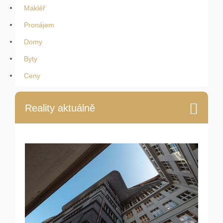
Makléř
Pronájem
Domy
Byty
Ceny
Reality aktuálně