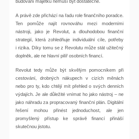
budování majetku nemusí být dostatečné.
A právě zde přichází na řadu role finančního poradce.
Ten pomůže najít rovnováhu mezi moderními
nástroji, jako je Revolut, a dlouhodobou finanční
strategií, která zohledňuje individuální cíle, potřeby
i rizika. Díky tomu se z Revolutu může stát užitečný
doplněk, ale ne hlavní pilíř osobních financí.
Revolut tedy může být skvělým pomocníkem při
cestování, drobných nákupech v cizích měnách
nebo pro ty, kdo chtějí mít přehled o svých denních
výdajích. Je ale důležité vnímat ho jako nástroj – ne
jako náhradu za propracovaný finanční plán. Digitální
řešení mohou přinést jednoduchost, ale jen
promyšlený přístup ke správě financí přináší
skutečnou jistotu.