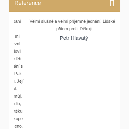
Reference
e, paní
Velmi slušné a velmi příjemné jednání. Lidské a
Setka
můj
přitom profi. Děkuji
Rydlové
nez mi
a ocho
Petr Hlavatý
stevní
Oslovil
makléři
psání s
lu. Pak
ou. Její
ával.
yl můj,
ovedlo,
ypotéku
v. kope
 řečeno,