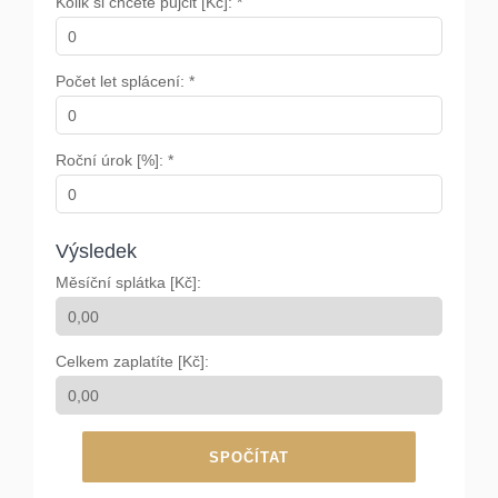
Kolik si chcete půjčit [Kč]: *
Počet let splácení: *
Roční úrok [%]: *
Výsledek
Měsíční splátka [Kč]:
Celkem zaplatíte [Kč]:
SPOČÍTAT