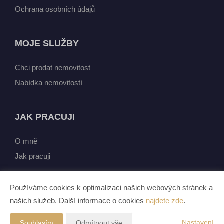
Ochrana osobních údajů
MOJE SLUŽBY
Chci prodat nemovitost
Nabídka nemovitostí
JAK PRACUJI
O mně
Jak pracuji
Používáme cookies k optimalizaci našich webových stránek a
našich služeb. Další informace o cookies
najdete zde
.
Vytvořeno v systému
CHYTRÝ WEB MAKLÉŘE
Tomawell s.r.o. © 2026
Nastavení
Souhlasím
Odmítnout vše