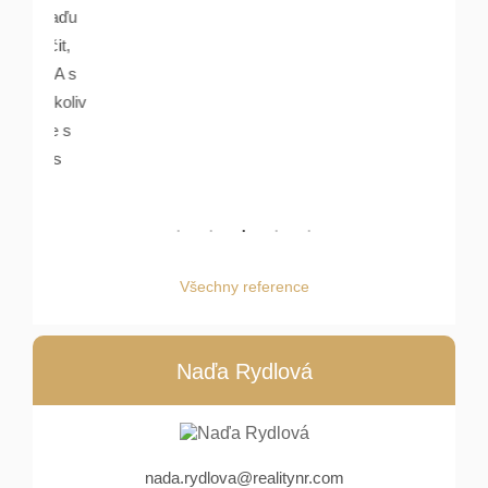
, Naďu
učit,
l. A s
 cokoliv
love s
idis
Všechny reference
Naďa Rydlová
nada.rydlova@realitynr.com