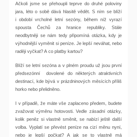
Ačkoli jsme se přehoupli teprve do druhé poloviny
jara, léto o sobě dává hlasitě vědět. S ním se blíží
i období vrcholné letní sezóny, během níž vyrazí
spousta Čechů za hranice republiky. Stále
neodbytněji se nám tedy připomíná otázka, kdy je
výhodnější vyměnit si peníze. Je lepší neváhat, nebo
raději vyčkat? A co platby kartou?
Blíží se letní sezóna a v plném proudu už jsou první
předsezónní dovolené do některých atraktivních
destinací, kde bývá v prázdninových měsících příliš
horko nebo přelidněno.
I v případě, že máte vše zaplaceno předem, budete
zvažovat výměnu hotovosti. Vedle zásadní otázky,
kolik peněz si vlastně směnit, se nabízí ještě další
volba. Vyplatí se převést peníze na cizí měnu nyní,
nebo je lepší počkat? A jak se to vlastně má