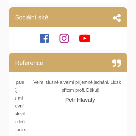
Sociální sítě
Reference
e, paní
Velmi slušné a velmi příjemné jednání. Lidské a
Setka
můj
přitom profi. Děkuji
Rydlové
nez mi
a ocho
Petr Hlavatý
stevní
Oslovil
makléři
psání s