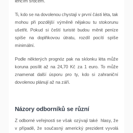
lehčím srdcem.
Ti, kdo se na dovolenou chystají v první části léta, tak
mohou při pozdější výměně nějakou tu stokorunu
ušetřit. Pokud si čeští turisté budou měnit peníze
spíše na doplňkovou útratu, rozdíl pocítí spíše
minimální.
Podle některých prognóz pak na sklonku léta může
koruna posílit až na 24,70 Kč za 1 euro. To může
znamenat další úsporu pro ty, kdo si zahraniční
dovolenou plánují až na září.
Názory odborníků se různí
Z odborné veřejnosti se však ozývají také hlasy, že
v případě, že současný americký prezident vyvolá