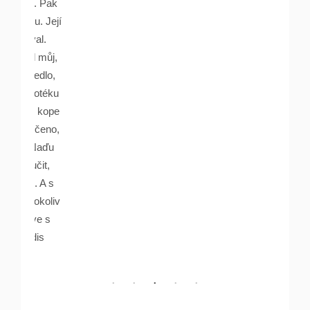
lu. Pak
ou. Její
ával.
yl můj,
ovedlo,
ypotéku
v. kope
 řečeno,
, Naďu
učit,
l. A s
 cokoliv
love s
idis