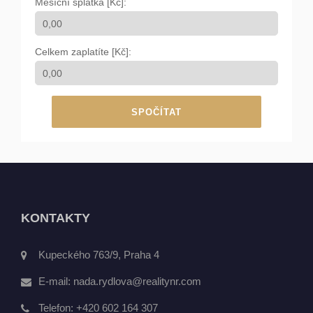
Měsíční splátka [Kč]:
Celkem zaplatíte [Kč]:
SPOČÍTAT
KONTAKTY
Kupeckého 763/9, Praha 4
E-mail:
nada.rydlova@realitynr.com
Telefon:
+420 602 164 307