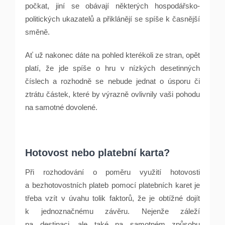
počkat, jiní se obávají některých hospodářsko-
politických ukazatelů a přiklánějí se spíše k časnější
směně.
Ať už nakonec dáte na pohled kterékoli ze stran, opět
platí, že jde spíše o hru v nízkých desetinných
číslech a rozhodně se nebude jednat o úsporu či
ztrátu částek, které by výrazně ovlivnily vaši pohodu
na samotné dovolené.
Hotovost nebo platební karta?
Při rozhodování o poměru využití hotovosti
a bezhotovostních plateb pomocí platebních karet je
třeba vzít v úvahu tolik faktorů, že je obtížné dojít
k jednoznačnému závěru. Nejenže záleží
na destinaci, ale také na samotném způsobu