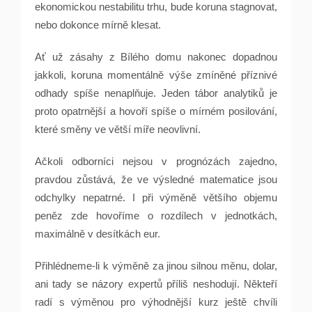
ekonomickou nestabilitu trhu, bude koruna stagnovat,
nebo dokonce mírně klesat.
Ať už zásahy z Bílého domu nakonec dopadnou
jakkoli, koruna momentálně výše zmíněné příznivé
odhady spíše nenaplňuje. Jeden tábor analytiků je
proto opatrnější a hovoří spíše o mírném posilování,
které směny ve větší míře neovlivní.
Ačkoli odborníci nejsou v prognózách zajedno,
pravdou zůstává, že ve výsledné matematice jsou
odchylky nepatrné. I při výměně většího objemu
peněz zde hovoříme o rozdílech v jednotkách,
maximálně v desítkách eur.
Přihlédneme-li k výměně za jinou silnou měnu, dolar,
ani tady se názory expertů příliš neshodují. Někteří
radí s výměnou pro výhodnější kurz ještě chvíli