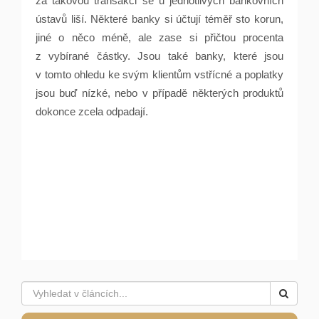
za takovou transakci se u jednotlivých bankovních
ústavů liší. Některé banky si účtují téměř sto korun,
jiné o něco méně, ale zase si přičtou procenta
z vybírané částky. Jsou také banky, které jsou
v tomto ohledu ke svým klientům vstřícné a poplatky
jsou buď nízké, nebo v případě některých produktů
dokonce zcela odpadají.