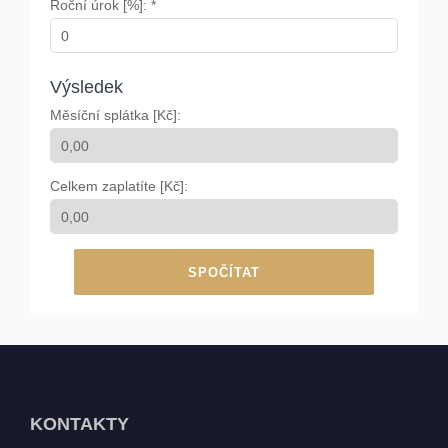
Roční úrok [%]: *
Výsledek
Měsíční splátka [Kč]:
Celkem zaplatíte [Kč]:
SPOČÍTAT
KONTAKTY