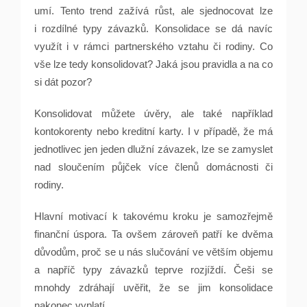
umí. Tento trend zažívá růst, ale sjednocovat lze
i rozdílné typy závazků. Konsolidace se dá navíc
využít i v rámci partnerského vztahu či rodiny. Co
vše lze tedy konsolidovat? Jaká jsou pravidla a na co
si dát pozor?
Konsolidovat můžete úvěry, ale také například
kontokorenty nebo kreditní karty. I v případě, že má
jednotlivec jen jeden dlužní závazek, lze se zamyslet
nad sloučením půjček více členů domácnosti či
rodiny.
Hlavní motivací k takovému kroku je samozřejmě
finanční úspora. Ta ovšem zároveň patří ke dvěma
důvodům, proč se u nás slučování ve větším objemu
a napříč typy závazků teprve rozjíždí. Češi se
mnohdy zdráhají uvěřit, že se jim konsolidace
nakonec vyplatí.