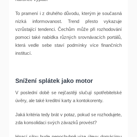
To pramení i z druhého důvodu, kterým je současná
nízká informovanost. Trend přesto vykazuje
vzrůstající tendenci. Čechům může při rozhodování
pomoci také nabídka různých srovnávacích portálů,
která vedle sebe staví podmínky více finančních
institucí.
Snížení splátek jako motor
V poslední době se nejčastěji slučují spotřebitelské
úvěry, ale také kreditní karty a kontokorenty.
Jaká kritéria tedy brát v potaz, pokud se rozhodujete,
zda konsolidaci svých závazků provést?
Hnací silou bude nepochybně vize úlevy domácímu