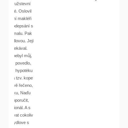
stevní
Oslovil
makléři
psání s
lu. Pak
ou. Její
ával.
yl můj,
ovedlo,
ypotéku
v. kope
 řečeno,
, Naďu
učit,
l. A s
 cokoliv
love s