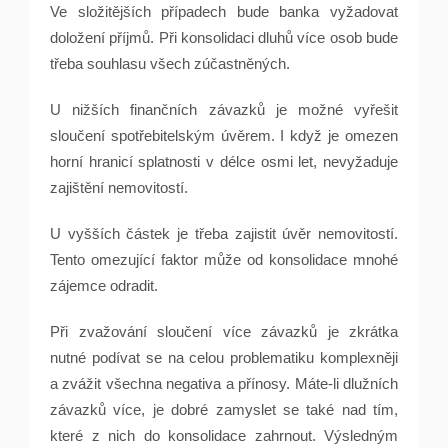
Ve složitějších případech bude banka vyžadovat
doložení příjmů. Při konsolidaci dluhů více osob bude
třeba souhlasu všech zúčastněných.
U nižších finančních závazků je možné vyřešit
sloučení spotřebitelským úvěrem. I když je omezen
horní hranicí splatnosti v délce osmi let, nevyžaduje
zajištění nemovitostí.
U vyšších částek je třeba zajistit úvěr nemovitostí.
Tento omezující faktor může od konsolidace mnohé
zájemce odradit.
Při zvažování sloučení více závazků je zkrátka
nutné podívat se na celou problematiku komplexněji
a zvážit všechna negativa a přínosy. Máte-li dlužních
závazků více, je dobré zamyslet se také nad tím,
které z nich do konsolidace zahrnout. Výsledným