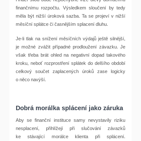
finančnímu rozpočtu. Výsledkem sloučení by tedy
měla být nižší úroková sazba. Ta se projeví v nižší
měsíční splátce či časnějším splacení dluhu.
Je-li tlak na snížení měsíčních výdajů ještě silnější,
je možné zvážit případné prodloužení závazku. Je
však třeba brát ohled na negativní dopad takového
kroku, neboť rozprostření splátek do delšího období
celkový součet zaplacených úroků zase logicky
o něco navýší.
Dobrá morálka splácení jako záruka
Aby se finanční instituce samy nevystavily riziku
nesplacení, přihlížejí při slučování závazků
ke stávající morálce klienta při splácení.