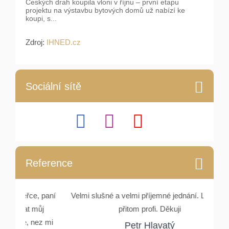
Českých drah koupila vloni v říjnu – první etapu
projektu na výstavbu bytových domů už nabízí ke
koupi, s...
Zdroj:
IHNED.cz
Sociální sítě
Reference
e, paní
Velmi slušné a velmi příjemné jednání. Lidské a
Setka
můj
přitom profi. Děkuji
Rydlové
nez mi
a ocho
Petr Hlavatý