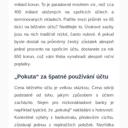
miliard korun. To je paradoxně mnohem víc, než cca
400 miliard uložených na spořicích účtech a
termínovaných vkladech. Patříte mezi průměr se 65
tisíci na běžném účtu? Nedělejte to. Úrokové sazby
jsou na nich tradičně nízké, často nulové. A pokud
byste dostali na průměrný český zůstatek alespoň
jediné procento na spořicím účtu, dostanete za rok
650 korun, což vám třeba vynahradí alespoň roční
poplatky.
„Pokuta“ za špatné používání účtu
Cena běžného účtu je velkou otázkou. Cena odvíjí
podstatně od toho, jakým způsobem s účtem
zacházíte. Nejen pro nízkonákladové banky je
například typické, že „pokutují“ nakládání s hotovostí.
Konkrétně výběry z bankomatu, především cizího,
zůstávají jednou z nejdražších položek. Nezřídka