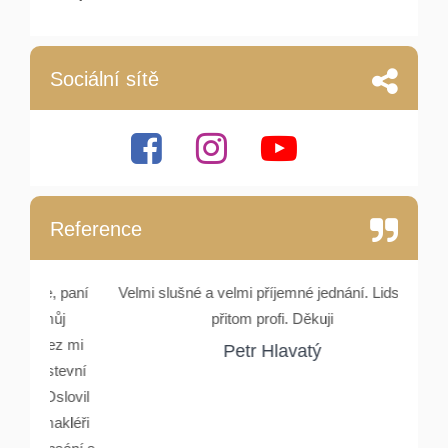
Sociální sítě
Reference
e, paní
Velmi slušné a velmi příjemné jednání. Lidské a
Setka
můj
přitom profi. Děkuji
Rydlové
nez mi
a ocho
Petr Hlavatý
stevní
Oslovil
makléři