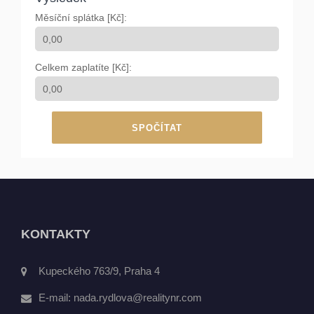
Měsíční splátka [Kč]:
Celkem zaplatíte [Kč]:
SPOČÍTAT
KONTAKTY
Kupeckého 763/9, Praha 4
E-mail:
nada.rydlova@realitynr.com