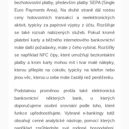
bezhotovostní platby, především platby SEPA (Single
Euro Payments Area). Na druhé straně dál rostou
ceny hotovostních transakcí a neelektronických
aktivit, typicky za papírové výpisy z účtu. Rozšiřuje
se také rozsah nabízených služeb. Pokud kromě
platební karty a běžného internetového bankovnictví
máte další požadavky, máte z čeho vybírat. Rozšířily
se například NFC čipy, které umožňují bezkontaktní
platby a krom karty mohou mít i tvar malé nálepky,
kterou přilepíte na cokoliv, typicky na telefon nebo
jinou věc, kterou u sebe máte častěji než peněženku.
Podstatnou proměnou prošla také elektronická
bankovnictví některých bank, u kterých
doporučujeme osobní srovnání podle toho, které
funkce upřednostňujete. Vybrané e-bankingy totiž
obsahují cenné analytické nástroje, pomocí kterých
například zprůhledníte své rodinné hospodaření.