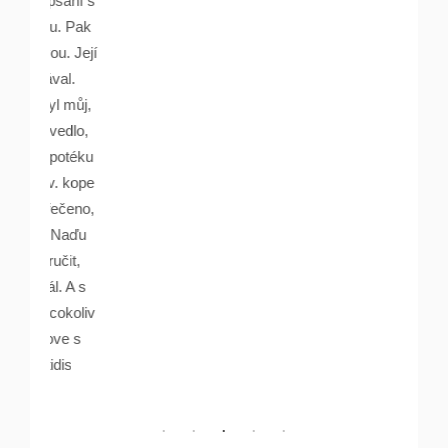
psání s
lu. Pak
ou. Její
ával.
yl můj,
ovedlo,
ypotéku
v. kope
 řečeno,
, Naďu
učit,
l. A s
 cokoliv
love s
idis