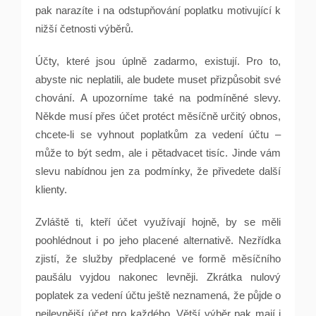
pak narazíte i na odstupňování poplatku motivující k
nižší četnosti výběrů.
Účty, které jsou úplně zadarmo, existují. Pro to,
abyste nic neplatili, ale budete muset přizpůsobit své
chování. A upozorníme také na podmíněné slevy.
Někde musí přes účet protéct měsíčně určitý obnos,
chcete-li se vyhnout poplatkům za vedení účtu –
může to být sedm, ale i pětadvacet tisíc. Jinde vám
slevu nabídnou jen za podmínky, že přivedete další
klienty.
Zvláště ti, kteří účet využívají hojně, by se měli
poohlédnout i po jeho placené alternativě. Nezřídka
zjistí, že služby předplacené ve formě měsíčního
paušálu vyjdou nakonec levněji. Zkrátka nulový
poplatek za vedení účtu ještě neznamená, že půjde o
nejlevnější účet pro každého. Větší výběr pak mají i